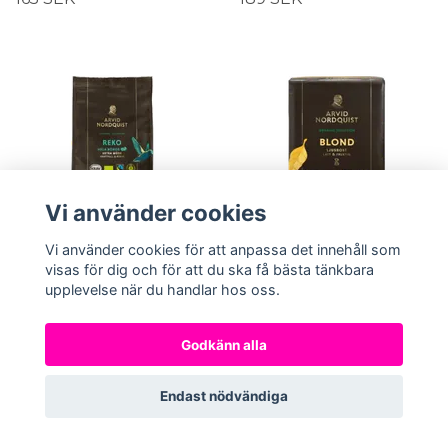
Vi använder cookies
Vi använder cookies för att anpassa det innehåll som
visas för dig och för att du ska få bästa tänkbara
upplevelse när du handlar hos oss.
KÖP
KÖP
Godkänn alla
Arvid Nordquist
Arvid Nordquist
Selection Reko hela
Selection Blond malet
kaffebönor 450g
kaffe 450g
Endast nödvändiga
149 SEK
149 SEK