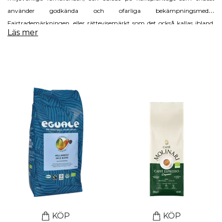
använder godkända och ofarliga bekämpningsmedel.
Fairtrademärkningen, eller rättevisemärkt som det också kallas ibland,
Läs mer
säkerställer att de anställda som kaffeplantagen får skäliga löner och att
det inte förekommer barnarbete. Att välja dessa produkter ger dig en
fantastisk produkt samtidigt som det hjälper till att skydda natur, djur
och människors villkor. Vi är övertygat om att det ger ett godare kaffe.
KÖP
KÖP