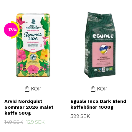
-13%
KÖP
KÖP
Arvid Nordquist
Eguale Inca Dark Blend
Sommar 2026 malet
kaffebönor 1000g
kaffe 500g
399 SEK
149 SEK
129 SEK