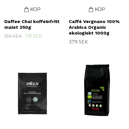
KÖP
KÖP
Daffee Chai koffeinfritt
Caffè Vergnano 100%
malet 250g
Arabica Organic
ekologiskt 1000g
159 SEK
119 SEK
379 SEK