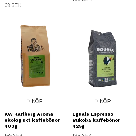
69 SEK
KÖP
KÖP
KW Karlberg Aroma
Eguale Espresso
ekologiskt kaffebönor
Bukoba kaffebönor
400g
425g
165 SEK
189 SEK