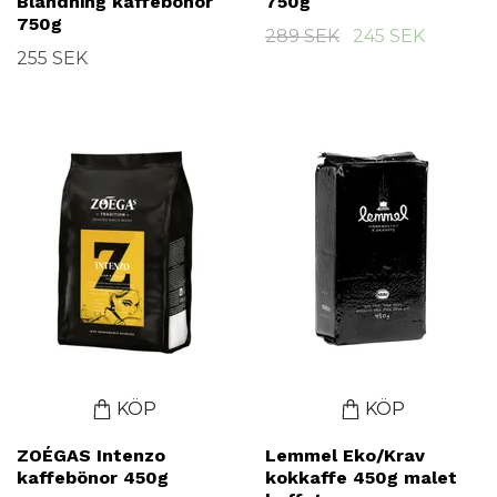
Blandning kaffebönor
750g
750g
289 SEK
245 SEK
255 SEK
KÖP
KÖP
ZOÉGAS Intenzo
Lemmel Eko/Krav
kaffebönor 450g
kokkaffe 450g malet