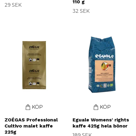
110 g
29 SEK
32 SEK
KÖP
KÖP
ZOÉGAS Professional
Eguale Womens' rights
Cultivo malet kaffe
kaffe 425g hela bönor
225g
189 SEK