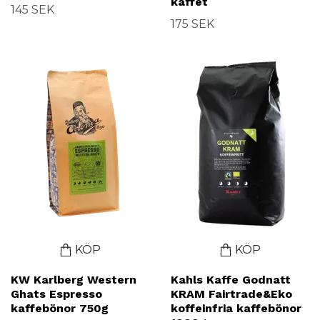
kaffet
145 SEK
175 SEK
KÖP
KÖP
KW Karlberg Western
Kahls Kaffe Godnatt
Ghats Espresso
KRAM Fairtrade&Eko
kaffebönor 750g
koffeinfria kaffebönor