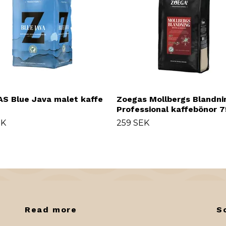
S Blue Java malet kaffe
Zoegas Mollbergs Blandni
Professional kaffebönor 
EK
259 SEK
Read more
S