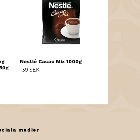
ng
Nestlé Cacao Mix 1000g
750g
139 SEK
ociala medier