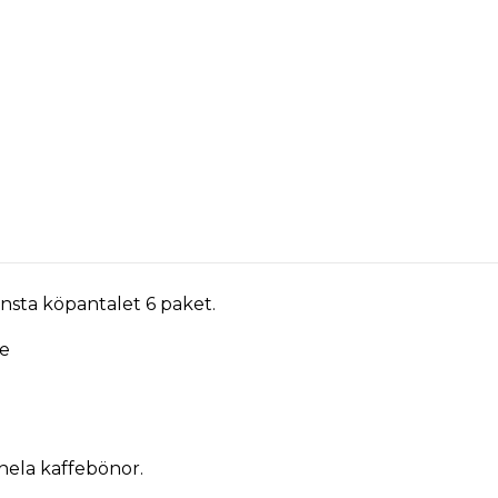
minsta köpantalet 6 paket.
fe
hela kaffebönor
.