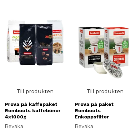
50% av deras kaffe är fairtrade certifierad.
Rombouts coffee säljs i 35
länder och deras tre rosterier rostar över 13 000 000 kg kaffe per år.
Till produkten
Till produkten
Prova på kaffepaket
Prova på paket
Rombouts kaffebönor
Rombouts
4x1000g
Enkoppsfilter
Bevaka
Bevaka