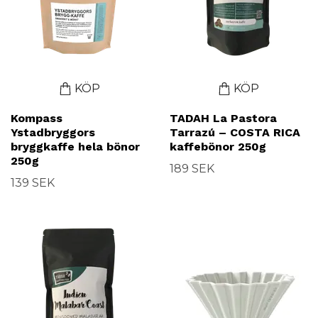
KÖP
KÖP
Kompass
TADAH La Pastora
Ystadbryggors
Tarrazú – COSTA RICA
bryggkaffe hela bönor
kaffebönor 250g
250g
189 SEK
139 SEK