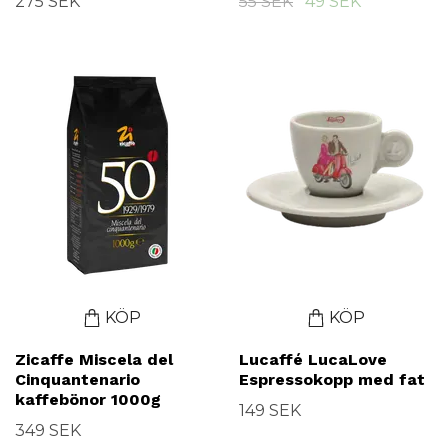
275 SEK
55 SEK
49 SEK
KÖP
KÖP
Zicaffe Miscela del
Lucaffé LucaLove
Cinquantenario
Espressokopp med fat
kaffebönor 1000g
149 SEK
349 SEK