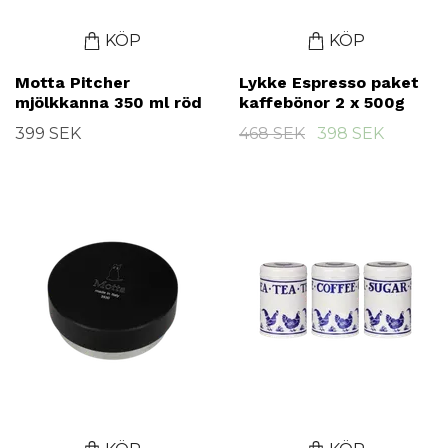
KÖP
KÖP
Motta Pitcher
Lykke Espresso paket
mjölkkanna 350 ml röd
kaffebönor 2 x 500g
399 SEK
468 SEK
398 SEK