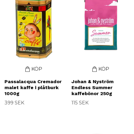
KÖP
KÖP
Passalacqua Cremador
Johan & Nyström
malet kaffe i plåtburk
Endless Summer
1000g
kaffebönor 250g
399 SEK
115 SEK