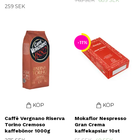
765 SEK
689 SEK
259 SEK
-11%
KÖP
KÖP
Caffè Vergnano Riserva
Mokaflor Nespresso
Torino Cremoso
Gran Crema
kaffebönor 1000g
kaffekapslar 10st