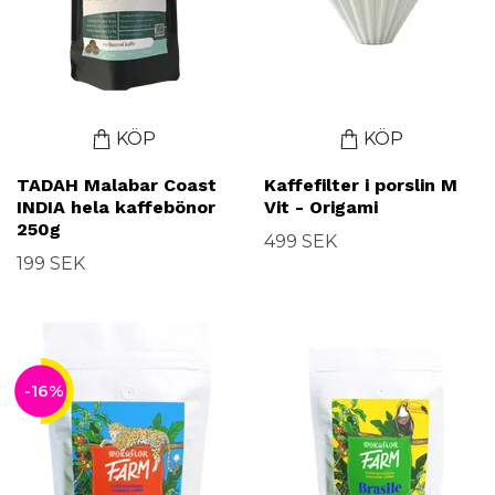
KÖP
KÖP
TADAH Malabar Coast
Kaffefilter i porslin M
INDIA hela kaffebönor
Vit - Origami
250g
499 SEK
199 SEK
-16%