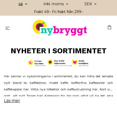
Inkl. moms
SEK
Frakt 49:- Fri frakt från 299:-
NYHETER I SORTIMENTET
Här samlar vi nykomlingarna i sortimentet, du kan hitta det senaste
nytt bland
te
,
kaffebönor
,
malet kaffe
,
koffeinfria
kaffesorter och
kaffekapslar
här. Hitta nya
tillbehör
och
kaffeutrustning
här. Kort och
gott, allt nytt finnes här! Kategorin för dig som alltid vill ha det allra
Läs mer
senaste.