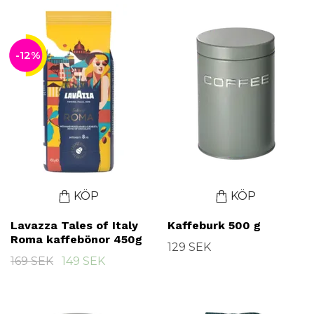
-12%
KÖP
KÖP
Lavazza Tales of Italy
Kaffeburk 500 g
Roma kaffebönor 450g
129 SEK
169 SEK
149 SEK