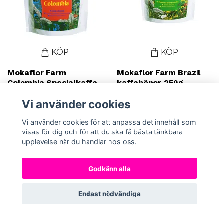
KÖP
KÖP
Mokaflor Farm
Mokaflor Farm Brazil
Colombia Specialkaffe
kaffebönor 250g
hela kaffebönor 250g
119 SEK
Vi använder cookies
129 SEK
109 SEK
Vi använder cookies för att anpassa det innehåll som
visas för dig och för att du ska få bästa tänkbara
upplevelse när du handlar hos oss.
Godkänn alla
Endast nödvändiga