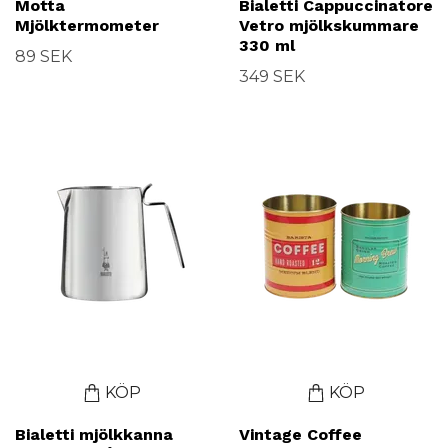
Motta
Bialetti Cappuccinatore
Mjölktermometer
Vetro mjölkskummare
330 ml
89 SEK
349 SEK
KÖP
KÖP
Bialetti mjölkkanna
Vintage Coffee