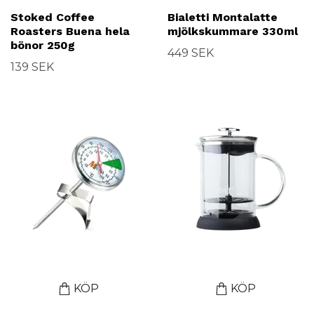
Stoked Coffee
Bialetti Montalatte
Roasters Buena hela
mjölkskummare 330ml
bönor 250g
449 SEK
139 SEK
KÖP
KÖP