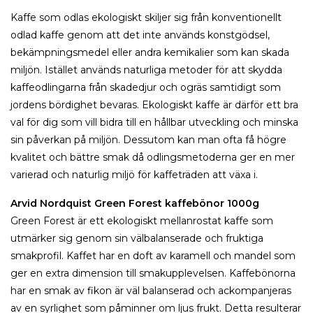
Kaffe som odlas ekologiskt skiljer sig från konventionellt
odlad kaffe genom att det inte används konstgödsel,
bekämpningsmedel eller andra kemikalier som kan skada
miljön. Istället används naturliga metoder för att skydda
kaffeodlingarna från skadedjur och ogräs samtidigt som
jordens bördighet bevaras. Ekologiskt kaffe är därför ett bra
val för dig som vill bidra till en hållbar utveckling och minska
sin påverkan på miljön. Dessutom kan man ofta få högre
kvalitet och bättre smak då odlingsmetoderna ger en mer
varierad och naturlig miljö för kaffeträden att växa i.
Arvid Nordquist Green Forest kaffebönor 1000g
Green Forest är ett ekologiskt mellanrostat kaffe som
utmärker sig genom sin välbalanserade och fruktiga
smakprofil. Kaffet har en doft av karamell och mandel som
ger en extra dimension till smakupplevelsen. Kaffebönorna
har en smak av fikon är väl balanserad och ackompanjeras
av en syrlighet som påminner om ljus frukt. Detta resulterar