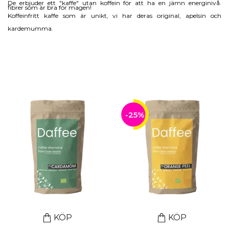
De erbjuder ett "kaffe" utan koffein för att ha en jämn energinivå.
fibrer som är bra för magen!
Koffeinfritt kaffe som är unikt, vi har deras original, apelsin och
kardemumma.
-25%
KÖP
KÖP