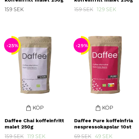
159 SEK
159 SEK
129 SEK
-25%
-29%
KÖP
KÖP
Daffee Chai koffeinfritt
Daffee Pure koffeinfria
malet 250g
nespressokapslar 10st
159 SEK
119 SEK
69 SEK
49 SEK