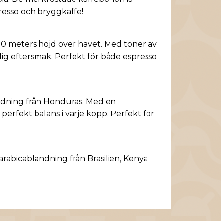
resso
och
bryggkaffe
!
600 meters höjd över havet. Med toner av
lig eftersmak. Perfekt för både espresso
ndning från Honduras. Med en
perfekt balans i varje kopp. Perfekt för
rabicablandning från Brasilien, Kenya