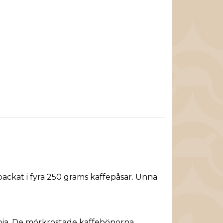
ackat i fyra 250 grams kaffepåsar. Unna
mbia. De mörkrostade kaffebönorna