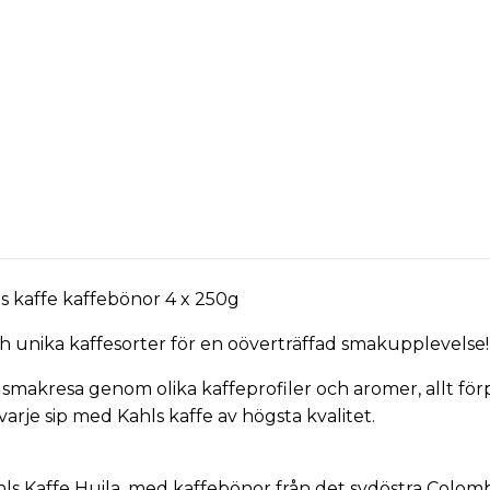
s kaffe
kaffebönor
4 x 250g
ch unika kaffesorter för en oöverträffad smakupplevelse!
smakresa genom olika kaffeprofiler och aromer, allt förp
 varje sip med Kahls
kaffe
av högsta kvalitet.
hls Kaffe Huila, med kaffebönor från det sydöstra Colo