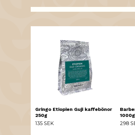
Gringo Etiopien Guji kaffebönor
Barbe
250g
1000g
135 SEK
298 S