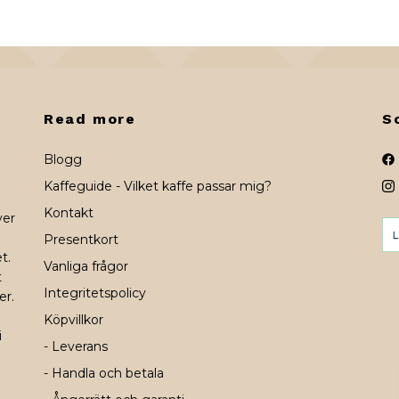
Read more
S
Blogg
Kaffeguide - Vilket kaffe passar mig?
Kontakt
ver
Presentkort
t.
Vanliga frågor
t
Integritetspolicy
er.
Köpvillkor
i
- Leverans
- Handla och betala