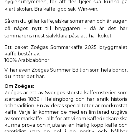
hygienutrymmen, för att fler tjejer ska kunna gå
klart skolan. Bra kaffe, god sak. Win-win.
Så om du gillar kaffe, älskar sommaren och är sugen
på något nytt till bryggaren – då är det här
sommarens mest självklara påse att ha i köket.
Ett paket Zoégas Sommarkaffe 2025 bryggmalet
kaffe består av:
100% Arabicabönor
Vi har även Zoégas Summer Edition som hela bönor,
du hittar det
här
.
Om
Zoégas
:
Zoégas är ett av Sveriges största kafferosterier som
startades 1886 i Helsingborg och har anrik historia
och tradition. En av deras specialiteter är mörkrostat
kaffe. Varje år kommer de med en limiterad utgåva
av sommarkaffe - allt för att vi som kaffedrickare ska
kunna prova och njuta av en härlig kopp kaffe och
samtidigt vara en del i en positiv och hållbar