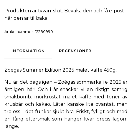
Produkten är tyvärr slut. Bevaka den och få e-post
när den är tillbaka.
Artikelnummer:
12280990
INFORMATION
RECENSIONER
Zoégas
Summer Edition 2025
malet kaffe
450g.
Nu är det dags igen – Zoégas sommarkaffe 2025 är
äntligen här! Och i år snackar vi en riktigt somrig
smakbomb: mörkrostat malet kaffe med toner av
krusbär och kakao. Låter kanske lite oväntat, men
tro oss – det funkar sjukt bra. Friskt, fylligt och med
en lång eftersmak som hänger kvar precis lagom
länge.