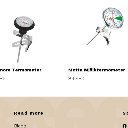
more Termometer
Motta Mjölktermometer
SEK
89 SEK
Read more
S
Blogg