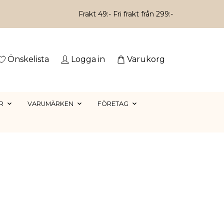
Frakt 49:- Fri frakt från 299:-
Önskelista
Logga in
Varukorg
R
VARUMÄRKEN
FÖRETAG