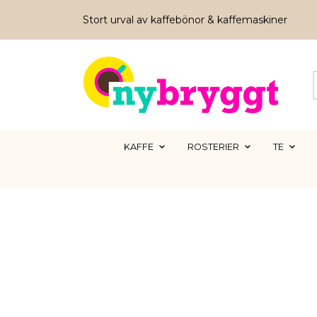
Stort urval av kaffebönor & kaffemaskiner
KAFFE
ROSTERIER
TE