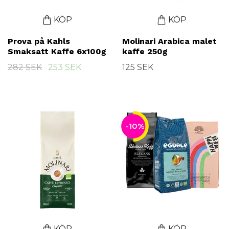
KÖP
KÖP
Prova på Kahls
Molinari Arabica malet
Smaksatt Kaffe 6x100g
kaffe 250g
282 SEK
253 SEK
125 SEK
-10%
KÖP
KÖP