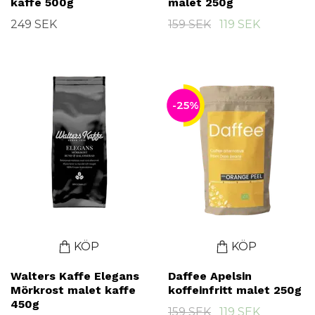
kaffe 500g
malet 250g
249 SEK
159 SEK
119 SEK
-25%
KÖP
KÖP
Walters Kaffe Elegans
Daffee Apelsin
Mörkrost malet kaffe
koffeinfritt malet 250g
450g
159 SEK
119 SEK