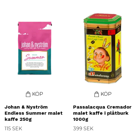
eller bryggkaffe med starka, välrundade och
balanserade smaker. Alla som du enkelt kan brygga
direkt i din filterbryggare.
KÖP
KÖP
Johan & Nyström
Passalacqua Cremador
Endless Summer malet
malet kaffe i plåtburk
kaffe 250g
1000g
115 SEK
399 SEK