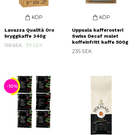
KÖP
KÖP
Lavazza Qualità Oro
Uppsala kafferosteri
bryggkaffe 340g
Swiss Decaf malet
koffeinfritt kaffe 500g
119 SEK
99 SEK
235 SEK
-10%