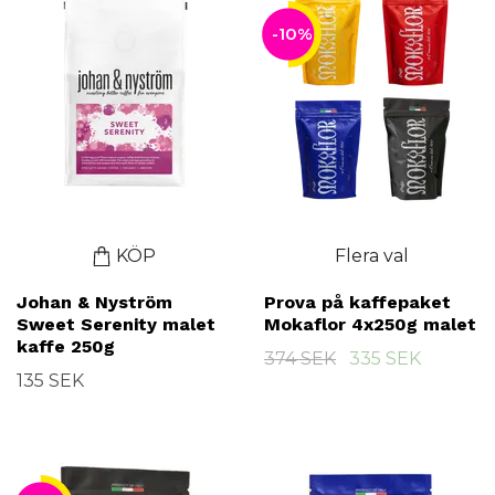
-10%
KÖP
Flera val
Johan & Nyström
Prova på kaffepaket
Sweet Serenity malet
Mokaflor 4x250g malet
kaffe 250g
374 SEK
335 SEK
135 SEK