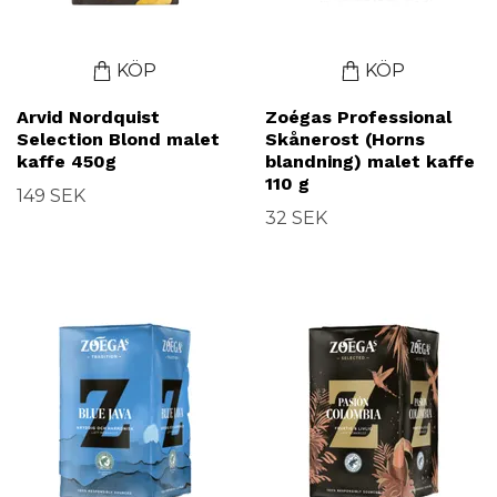
KÖP
KÖP
Arvid Nordquist
Zoégas Professional
Selection Blond malet
Skånerost (Horns
kaffe 450g
blandning) malet kaffe
110 g
149 SEK
32 SEK