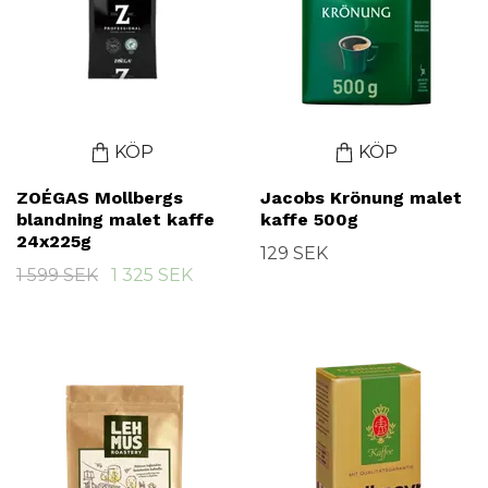
KÖP
KÖP
ZOÉGAS Mollbergs
Jacobs Krönung malet
blandning malet kaffe
kaffe 500g
24x225g
129 SEK
1 599 SEK
1 325 SEK