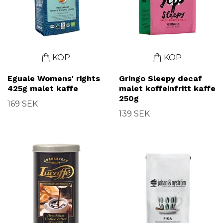
KÖP
KÖP
Eguale Womens' rights
Gringo Sleepy decaf
425g malet kaffe
malet koffeinfritt kaffe
250g
169 SEK
139 SEK