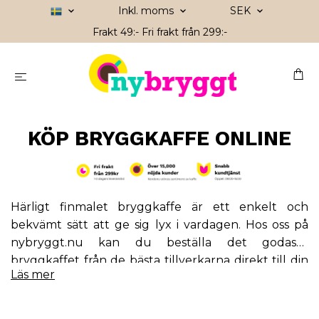
Inkl. moms
SEK
Frakt 49:- Fri frakt från 299:-
KÖP BRYGGKAFFE ONLINE
Härligt finmalet bryggkaffe är ett enkelt och
bekvämt sätt att ge sig lyx i vardagen. Hos oss på
nybryggt.nu kan du beställa det godaste
bryggkaffet från de bästa tillverkarna direkt till din
Läs mer
dörr. I vårt stora sortiment hittar du aromatiskt kaffe
av hög kvalitet. Vi erbjuder många olika sorter, vare
sig ljusrostat, mellanrostat eller mörkrostat kaffe,