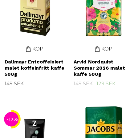
KÖP
KÖP
Dallmayr Entcoffeiniert
Arvid Nordquist
malet koffeinfritt kaffe
Sommar 2026 malet
500g
kaffe 500g
149 SEK
149 SEK
129 SEK
-17%