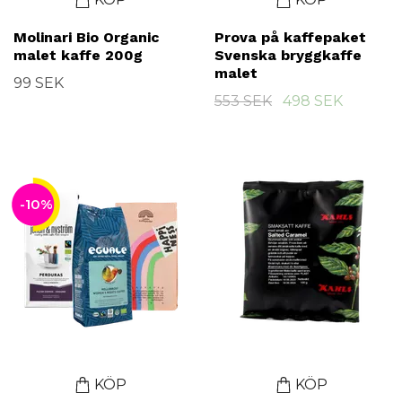
Molinari Bio Organic
Prova på kaffepaket
malet kaffe 200g
Svenska bryggkaffe
malet
99 SEK
553 SEK
498 SEK
-10%
KÖP
KÖP