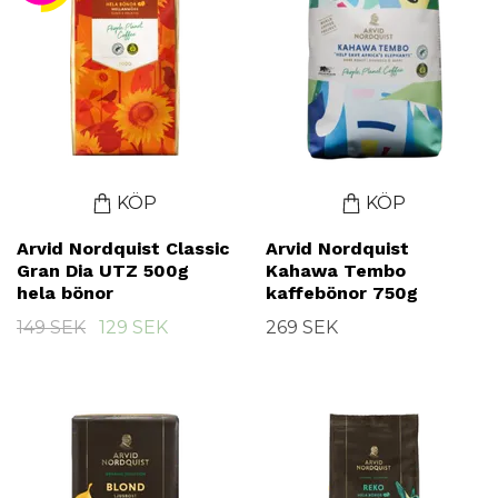
KÖP
KÖP
Arvid Nordquist Classic
Arvid Nordquist
Gran Dia UTZ 500g
Kahawa Tembo
hela bönor
kaffebönor 750g
149 SEK
129 SEK
269 SEK