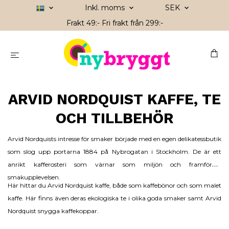
Inkl. moms
SEK
Frakt 49:- Fri frakt från 299:-
ARVID NORDQUIST KAFFE, TE
OCH TILLBEHÖR
Arvid Nordquists intresse för smaker började med en egen delikatessbutik
som slog upp portarna 1884 på Nybrogatan i Stockholm. De är ett
anrikt kafferosteri som värnar som miljön och framförallt
smakupplevelsen.
Här hittar du Arvid Nordquist
kaffe
, både som
kaffebönor
och som
malet
kaffe
. Här finns även deras ekologiska
te
i olika goda smaker samt Arvid
Nordquist snygga
kaffekoppar
.