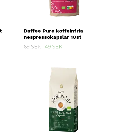
t
Daffee Pure koffeinfria
nespressokapslar 10st
69 SEK
49 SEK