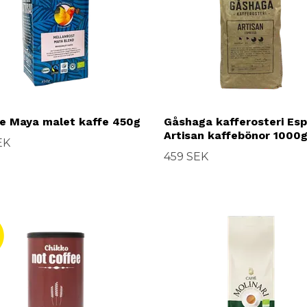
e Maya malet kaffe 450g
Gåshaga kafferosteri Es
Artisan kaffebönor 1000
EK
459 SEK