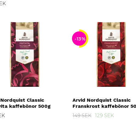
SEK
-13%
 Nordquist Classic
Arvid Nordquist Classic
vita kaffebönor 500g
Franskrost kaffebönor 5
EK
149 SEK
129 SEK