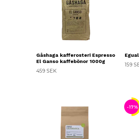
Gåshaga kafferosteri Espresso
Egual
El Ganso kaffebönor 1000g
159 S
459 SEK
-17%