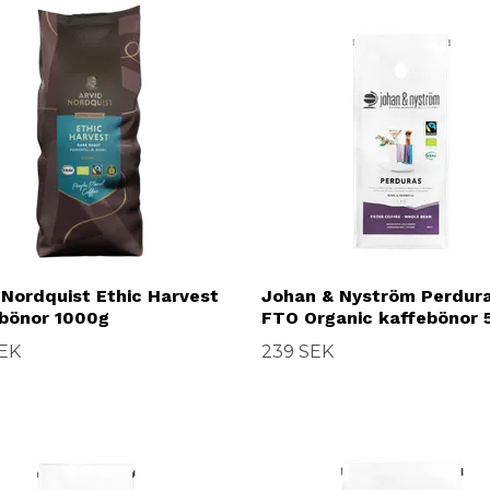
 Nordquist Ethic Harvest
Johan & Nyström Perdur
bönor 1000g
FTO Organic kaffebönor 
SEK
239 SEK