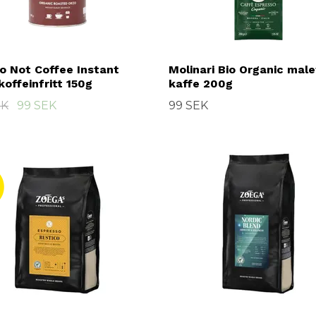
o Not Coffee Instant
Molinari Bio Organic male
koffeinfritt 150g
kaffe 200g
EK
99 SEK
99 SEK