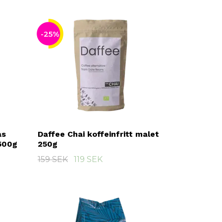
-25%
as
Daffee Chai koffeinfritt malet
500g
250g
159 SEK
119 SEK