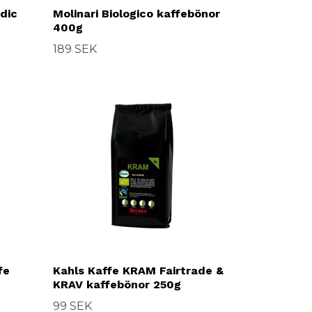
dic
Molinari Biologico kaffebönor
400g
189 SEK
fe
Kahls Kaffe KRAM Fairtrade &
KRAV kaffebönor 250g
99 SEK