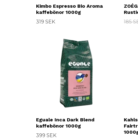
Kimbo Espresso Bio Aroma
ZOÉGA
kaffebönor 1000g
Rusti
319 SEK
185 S
Eguale Inca Dark Blend
Kahls
kaffebönor 1000g
Fairt
1000
399 SEK