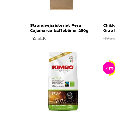
Strandvejsristeriet Peru
Chikk
Cajamarca kaffebönor 250g
Orzo 
145 SEK
119 S
-11%