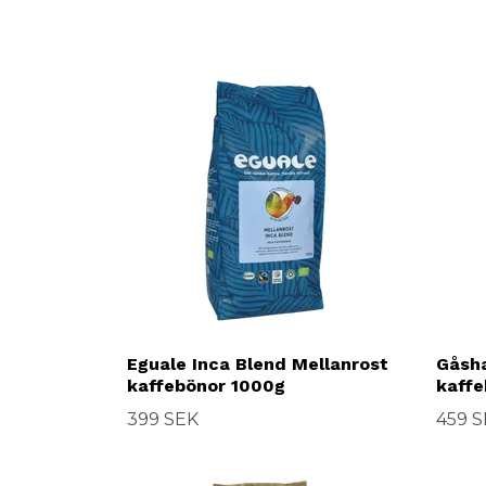
Eguale Inca Blend Mellanrost
Gåsha
kaffebönor 1000g
kaffe
399 SEK
459 