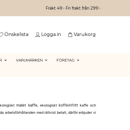
Frakt 49:- Fri frakt från 299:-
Önskelista
Logga in
Varukorg
R
VARUMÄRKEN
FÖRETAG
malet kaffe
koffeinfritt
ekologiskt
, ekologiskt
kaffe och
a arbetsförhållanden med rättvist betalt, därför erbjuder vi