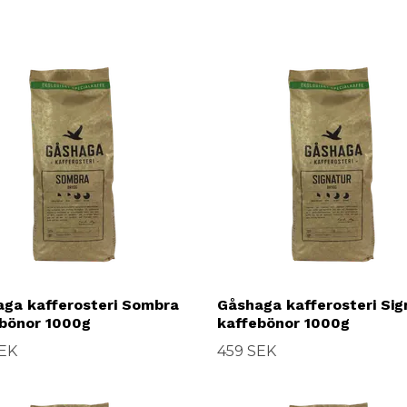
ga kafferosteri Sombra
Gåshaga kafferosteri Sig
bönor 1000g
kaffebönor 1000g
SEK
459 SEK