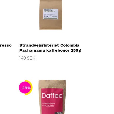
presso
Strandvejsristeriet Colombia
g
Pachamama kaffebönor 250g
149 SEK
-29%