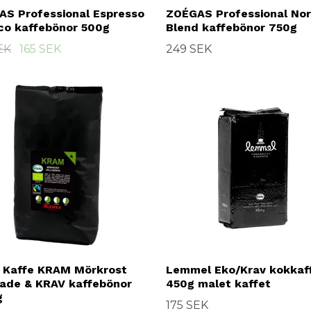
S Professional Espresso
ZOÉGAS Professional Nor
co kaffebönor 500g
Blend kaffebönor 750g
EK
165 SEK
249 SEK
 Kaffe KRAM Mörkrost
Lemmel Eko/Krav kokkaf
rade & KRAV kaffebönor
450g malet kaffet
g
175 SEK