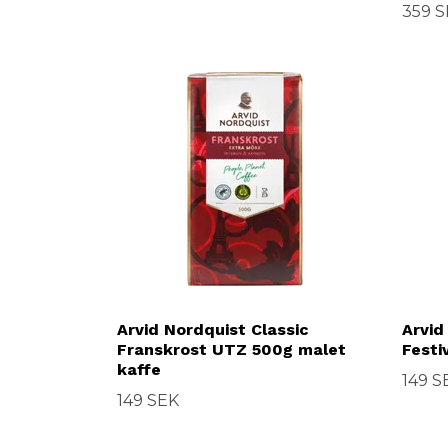
359 
Arvid Nordquist Classic
Arvid
Franskrost UTZ 500g malet
Festi
kaffe
149 S
149 SEK