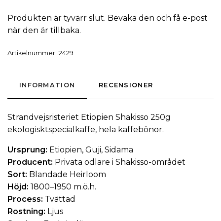
Produkten är tyvärr slut. Bevaka den och få e-post
när den är tillbaka.
Artikelnummer:
2429
INFORMATION
RECENSIONER
Strandvejsristeriet Etiopien Shakisso 250g
ekologiskt
specialkaffe
, hela
kaffebönor
.
Ursprung:
Etiopien, Guji, Sidama
Producent:
Privata odlare i Shakisso-området
Sort:
Blandade Heirloom
Höjd:
1800–1950 m.ö.h.
Process:
Tvättad
Rostning:
Ljus