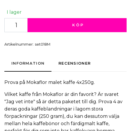
I lager
KÖP
Artikelnummer:
set018M
INFORMATION
RECENSIONER
Prova på
Mokaflor
malet kaffe
4x250g.
Vilket
kaffe
från Mokaflor är din favorit? Är svaret
"Jag vet inte" så är detta paketet till dig. Prova 4 av
deras goda kaffeblandningar i lagom stora
förpackningar (250 gram), du kan dessutom välja
mellan hela kaffebönor och färdigmalt kaffe,
perfekt för dig som inte har kaffekvarn hemma.