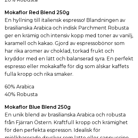
Mokaflor Red Blend 250g
En hyllning till italiensk espresso! Blandningen av
brasilianska Arabica och indisk Parchment Robusta
ger en krämig och intensiv kopp med toner av vanilj,
karamell och kakao. Gjord av
espressobönor
som
har rika aromer av choklad, torkad frukt och
kryddor med en lätt och balanserad syra. En perfekt
espresso eller
mokakaffe
för dig som älskar kaffets
fulla kropp och rika smaker.
60% Arabica
40% Robusta
Mokaflor Blue Blend 250g
En unik blend av brasilianska Arabica och robusta
från Fjärran Östern. Kraftfull kropp och krämighet
för den perfekta espresson. Idealisk för
mjölkbaserade drycker som latte eller cappuccino