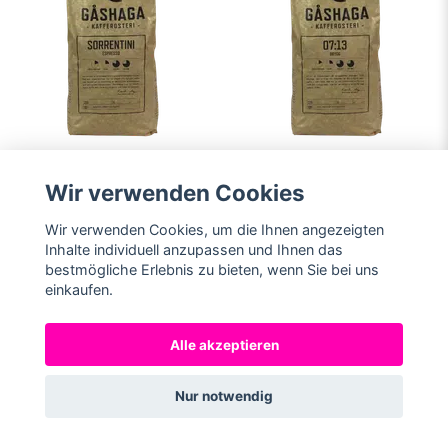
Zum Warenkorb
Zum Warenkorb
Wir verwenden Cookies
hinzufügen
hinzufügen
Gåshaga
Gåshaga
Wir verwenden Cookies, um die Ihnen angezeigten
Kaffeerösterei
Kaffeerösterei 07:13
Inhalte individuell anzupassen und Ihnen das
Espresso Sorrentini
Kaffeebohnen 1000g
bestmögliche Erlebnis zu bieten, wenn Sie bei uns
Kaffeebohnen 1000g
einkaufen.
41,88 €
41,88 €
Alle akzeptieren
Bohnen
Bohnen
Nur notwendig