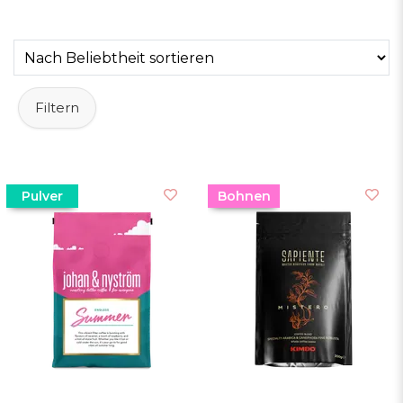
konzentrierte) und
Lykke kaffegårdar
, einer der
neuen Spezialitätenkaffeeproduzenten in
Schweden.
Filtern
Pulver
Bohnen