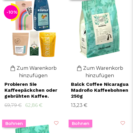
-10%
Zum Warenkorb
Zum Warenkorb
hinzufügen
hinzufügen
Probieren Sie
Balck Coffee Nicaragua
Kaffeepäckchen oder
Madroño Kaffeebohnen
gebrühten Kaffee.
250g
69,79 €
62,86 €
13,23 €
Bohnen
Bohnen