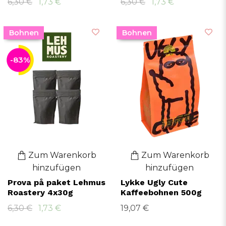
6,30 €
1,73 €
6,30 €
1,73 €
Bohnen
Bohnen
-83%
Zum Warenkorb
Zum Warenkorb
hinzufügen
hinzufügen
Prova på paket Lehmus
Lykke Ugly Cute
Roastery 4x30g
Kaffeebohnen 500g
6,30 €
1,73 €
19,07 €