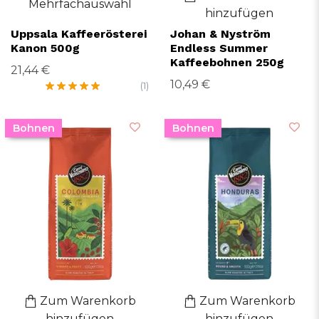
Mehrfachauswahl
hinzufügen
Uppsala Kaffeerösterei
Johan & Nyström
Kanon 500g
Endless Summer
Kaffeebohnen 250g
21,44 €
10,49 €
(1)
Bohnen
Bohnen
Zum Warenkorb
Zum Warenkorb
hinzufügen
hinzufügen