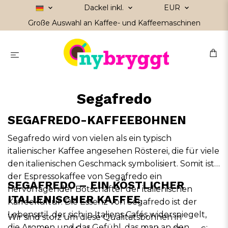
Dackel inkl.
EUR
Große Auswahl an Kaffee- und Kaffeemaschinen
Segafredo
SEGAFREDO-KAFFEEBOHNEN
Segafredo wird von vielen als ein typisch
italienischer Kaffee angesehen Rösterei, die für viele
den italienischen Geschmack symbolisiert. Somit ist
der Espressokaffee von Segafredo ein
SEGAFREDO – EIN KÖSTLICHER
hervorragender Botschafter der italienischen
ITALIENISCHER KAFFEE
Kaffeekultur. Die Essenz von Segafredo ist der
Lebensstil, der sich in Italiens Cafés widerspiegelt,
Wir sind stolz um diese Qualitätsbohnen in
die Aromen und das Gefühl, das man an den