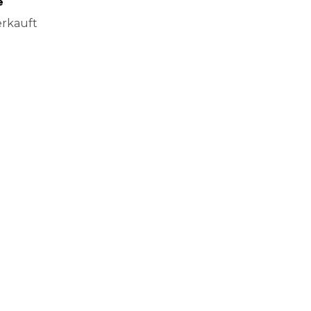
e
rkauft