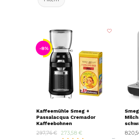
-8%
Kaffeemühle Smeg +
Smeg 
Passalacqua Cremador
Milc
Kaffeebohnen
schw
297,76 €
273,58 €
820,5