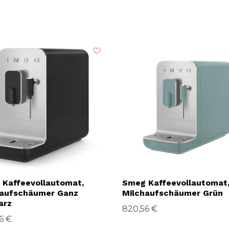
Kaffeevollautomat,
Smeg Kaffeevollautomat
haufschäumer Ganz
Milchaufschäumer Grün
arz
820,56 €
6 €