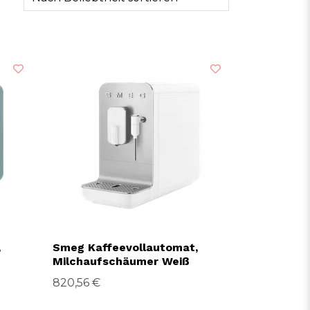
,
Smeg Kaffeevollautomat,
Milchaufschäumer Weiß
820,56 €