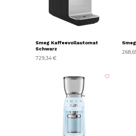
Smeg Kaffeevollautomat
Smeg
Schwarz
268,6
729,34 €