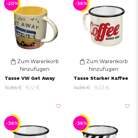
-20%
-36%
Zum Warenkorb
Zum Warenkorb
hinzufügen
hinzufügen
Tasse VW Get Away
Tasse Starker Kaffee
10,86 €
8,12 €
14,96 €
9,03 €
-36%
-36%