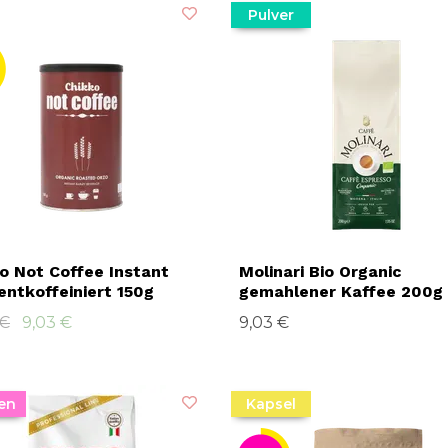
Pulver
o Not Coffee Instant
Molinari Bio Organic
entkoffeiniert 150g
gemahlener Kaffee 200g
 €
9,03 €
9,03 €
en
Kapsel