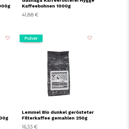
Gåshaga Kaffeerösterei Hygge
1000g
Kaffeebohnen 1000g
41,88 €
Pulver
Lemmel Bio dunkel gerösteter
000g
Filterkaffee gemahlen 250g
16,33 €