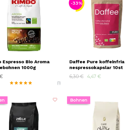
-33%
 Espresso Bio Aroma
Daffee Pure koffeinfria
eebohnen 1000g
nespressokapslar 10st
 €
6,30 €
4,47 €
(1)
en
Bohnen