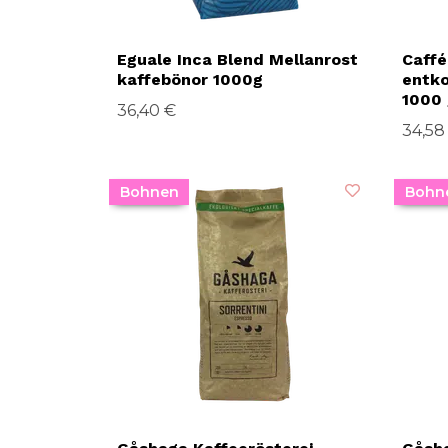
Eguale Inca Blend Mellanrost
Caffé
kaffebönor 1000g
entko
1000 
36,40 €
34,58
Bohnen
Bohn