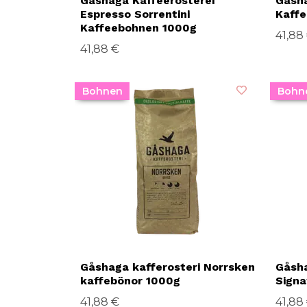
Gåshaga Kaffeerösterei
Gåsha
Espresso Sorrentini
Kaff
Kaffeebohnen 1000g
41,88
41,88 €
Bohnen
Bohn
Gåshaga kafferosteri Norrsken
Gåsha
kaffebönor 1000g
Signa
41,88 €
41,88