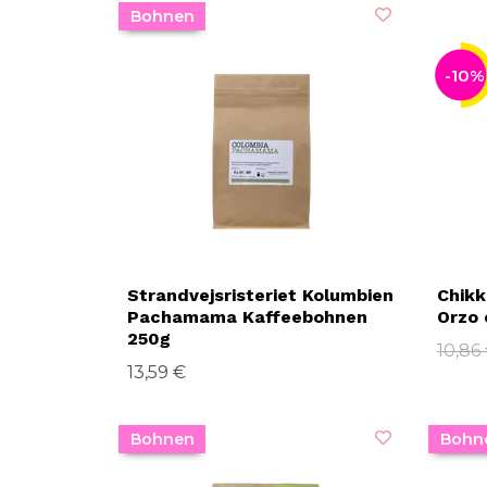
Bohnen
-10%
Strandvejsristeriet Kolumbien
Chikk
Pachamama Kaffeebohnen
Orzo 
250g
10,86
13,59 €
Bohnen
Bohn