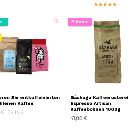
er
Bohnen
eren Sie entkoffeinierten
Gåshaga Kaffeerösterei
hlenen Kaffee
Espresso Artisan
Kaffeebohnen 1000g
 €
39,14 €
41,88 €