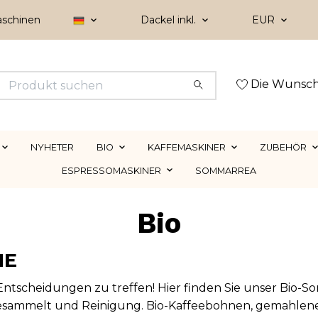
aschinen
Dackel inkl.
EUR
Die Wunsch
NYHETER
BIO
KAFFEMASKINER
ZUBEHÖR
ESPRESSOMASKINER
SOMMARREA
Bio
NE
e Entscheidungen zu treffen! Hier finden Sie unser Bio-So
esammelt
und
Reinigung
. Bio-Kaffeebohnen, gemahlener