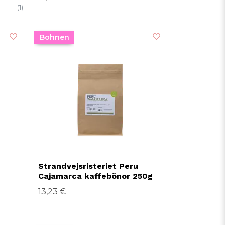
(1)
Bohnen
Strandvejsristeriet Peru
Cajamarca kaffebönor 250g
13,23 €