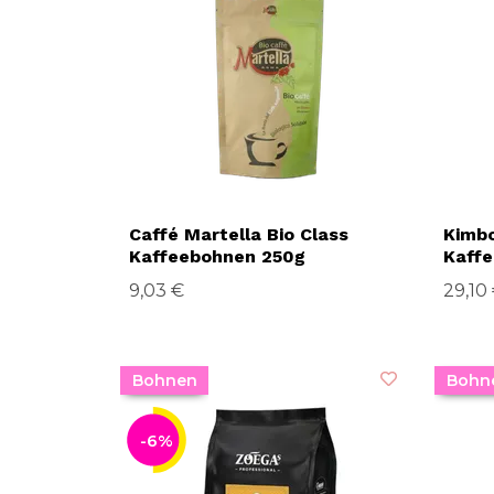
Caffé Martella Bio Class
Kimbo
Kaffeebohnen 250g
Kaff
9,03 €
29,10
Bohnen
Bohn
-6%