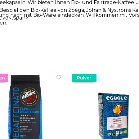
feekapseln. Wir bieten Ihnen Bio- und Fairtrade-Kaffee
eispiel den Bio-Kaffee von Zoéga,
Johan & Nyströms Kaf
nd nach mit Bio-Ware eindecken. Willkommen mit Vorsc
tivo< /span>
ten.
en
Pulver