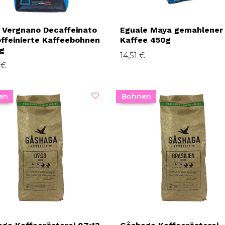
 Vergnano Decaffeinato
Eguale Maya gemahlener
ffeinierte Kaffeebohnen
Kaffee 450g
g
14,51 €
 €
en
Bohnen