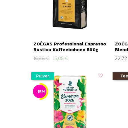
ZOÉGAS Professional Espresso
ZOÉGA
Rustico Kaffeebohnen 500g
Blen
16,88 €
15,05 €
22,72
Pulver
Tee
-15%