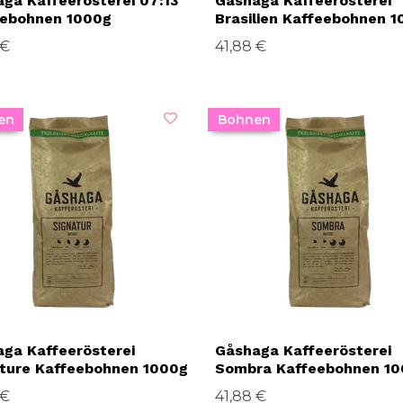
ga Kaffeerösterei 07:13
Gåshaga Kaffeerösterei
eebohnen 1000g
Brasilien Kaffeebohnen 
 €
41,88 €
en
Bohnen
ga Kaffeerösterei
Gåshaga Kaffeerösterei
ture Kaffeebohnen 1000g
Sombra Kaffeebohnen 1
 €
41,88 €