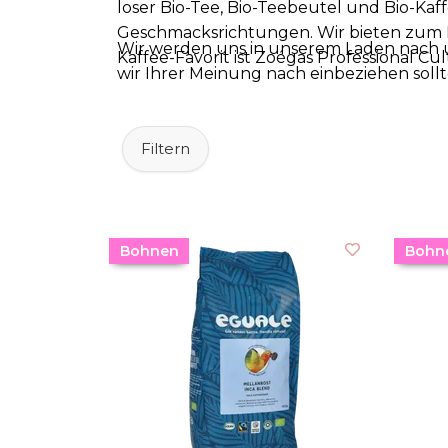
loser Bio-Tee, Bio-Teebeutel und Bio-Kaf
Geschmacksrichtungen. Wir bieten zum B
Wir werden uns in unserem Laden nach u
Kaffee-Favorit ist
Zoégas Professional Cul
wir Ihrer Meinung nach einbeziehen soll
Filtern
Bohnen
Bohn