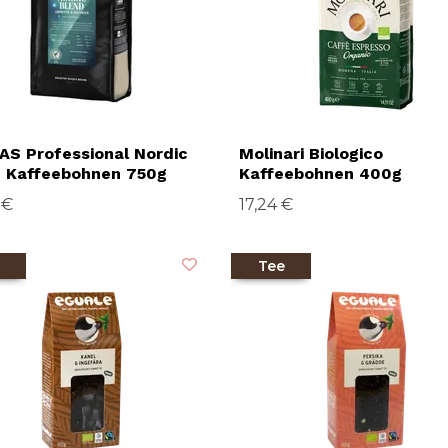
S Professional Nordic
Molinari Biologico
d Kaffeebohnen 750g
Kaffeebohnen 400g
 €
17,24 €
Tee