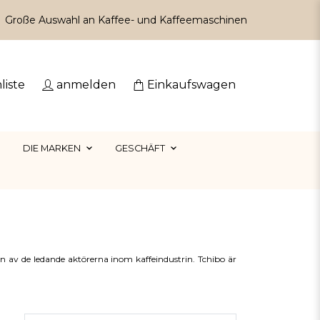
Große Auswahl an Kaffee- und Kaffeemaschinen
liste
anmelden
Einkaufswagen
DIE MARKEN
GESCHÄFT
en av de ledande aktörerna inom kaffeindustrin. Tchibo är