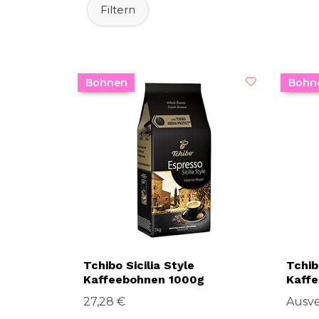
Filtern
Bohnen
Bohn
Tchibo Sicilia Style
Tchib
Kaffeebohnen 1000g
Kaff
27,28 €
Ausve