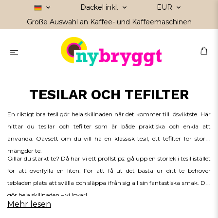
Dackel inkl.
EUR
Große Auswahl an Kaffee- und Kaffeemaschinen
TESILAR OCH TEFILTER
En riktigt bra tesil gör hela skillnaden när det kommer till
lösviktste
. Här
hittar du tesilar och tefilter som är både praktiska och enkla att
använda.
Oavsett om du vill ha en klassisk tesil, ett
tefilter
för större
mängder te.
Gillar du starkt
te
? Då har vi ett proffstips: gå upp en storlek i tesil istället
för att överfylla en liten. För att få ut det bästa ur ditt te behöver
tebladen plats att svälla och släppa ifrån sig all sin fantastiska smak. Det
gör hela skillnaden – vi lovar!
Mehr lesen