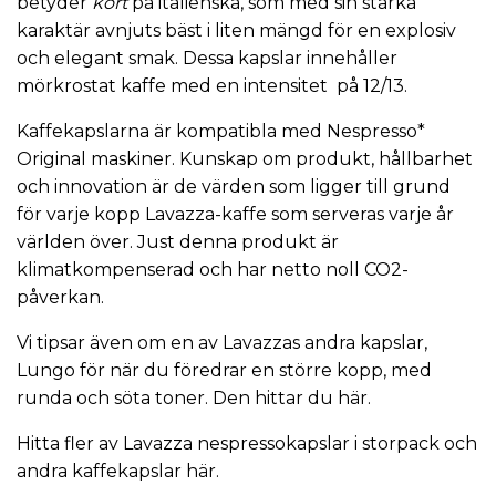
betyder
kort
på italienska, som med sin starka
karaktär avnjuts bäst i liten mängd för en explosiv
och elegant smak. Dessa kapslar innehåller
mörkrostat kaffe med en intensitet på 12/13.
Kaffekapslarna är kompatibla med Nespresso*
Original maskiner. Kunskap om produkt, hållbarhet
och innovation är de värden som ligger till grund
för varje kopp Lavazza-kaffe som serveras varje år
världen över. Just denna produkt är
klimatkompenserad och har netto noll CO2-
påverkan.
Vi tipsar även om en av
Lavazzas
andra kapslar,
Lungo för när du föredrar en större kopp, med
runda och söta toner. Den hittar du
här.
Hitta fler av Lavazza
nespressokapslar
i storpack och
andra
kaffekapslar här.