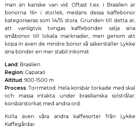
man än kanske van vid. Oftast t.ex. i Brasilien är
bönorna 16+ i storlek, medans dessa kaffebönor
kategoriseras som 14/15 stora. Grunden till detta är,
att vanligtvis tvingas kaffebönder sälja sina
småbönor till lokala marknader, men genom att
köpa in även de mindre bönor så säkerställer Lykke
sina bönder en mer stabil inkomst.
Land
: Brasilien
Region
: Caparaó
Altitud
: 900-1500 m
Process
: Torrmetod. Hela körsbär torkade med skal
och massa intakta under brasilianska solstrålar;
körsbärstorkat med andra ord.
Kolla även våra andra kaffesorter från
Lykke
Kaffegårdar
.