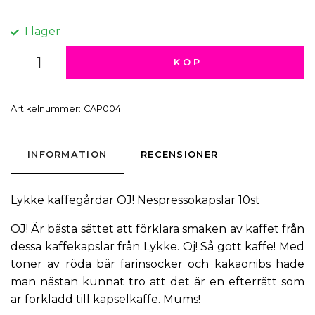
I lager
KÖP
Artikelnummer:
CAP004
INFORMATION
RECENSIONER
Lykke kaffegårdar
OJ!
Nespressokapslar
10st
OJ! Är bästa sättet att förklara smaken av kaffet från
dessa
kaffekapslar
från Lykke. Oj! Så gott kaffe! Med
toner av röda bär farinsocker och kakaonibs hade
man nästan kunnat tro att det är en efterrätt som
är förklädd till kapselkaffe. Mums!