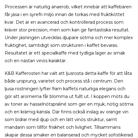
Processen är naturlig anaerob, vilket innebär att kaffebären
får jäsa i en syrefri miljö innan de torkas med fruktköttet
kvar. Det är en avancerad och kontrollerad process som
kräver stor precision, men som kan ge fantastiska resultat.
Under jäsningen utvecklas djupare sötma och mer komplex
fruktighet, samtidigt som strukturen i kaffet bevaras.
Resultatet är ett specialkaffe med tydliga lager av smak
och en nästan vinös karaktär.
K&B Kafferosteri har valt att ljusrosta detta kaffe för att låta
både ursprung, varietet och process stå i centrum. Den
ljusa rostningen lyfter fram kaffets naturliga elegans och
gör att aromerna får blomma ut fullt ut. I koppen möts du
av toner av hasselnötspraliné som ger en mjuk, nötig sötma
och en krämig känsla. Där finns också inslag av orange vin
som bidrar med djup och en lätt vinös struktur, samt
mandarin som tillför friskhet och livlighet. Tillsammans
skapar dessa smaker en balanserad och mycket sofistikerad