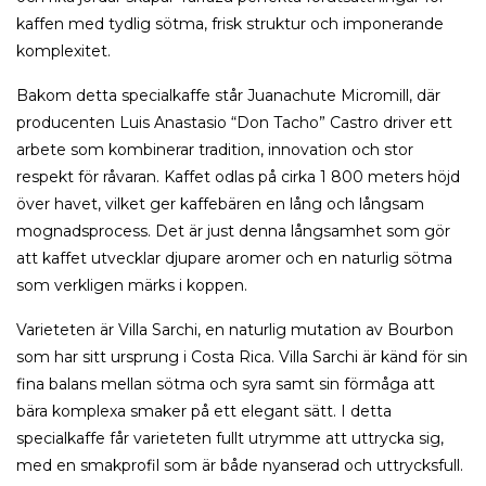
kaffen med tydlig sötma, frisk struktur och imponerande
komplexitet.
Bakom detta specialkaffe står Juanachute Micromill, där
producenten Luis Anastasio “Don Tacho” Castro driver ett
arbete som kombinerar tradition, innovation och stor
respekt för råvaran. Kaffet odlas på cirka 1 800 meters höjd
över havet, vilket ger kaffebären en lång och långsam
mognadsprocess. Det är just denna långsamhet som gör
att kaffet utvecklar djupare aromer och en naturlig sötma
som verkligen märks i koppen.
Varieteten är Villa Sarchi, en naturlig mutation av Bourbon
som har sitt ursprung i Costa Rica. Villa Sarchi är känd för sin
fina balans mellan sötma och syra samt sin förmåga att
bära komplexa smaker på ett elegant sätt. I detta
specialkaffe får varieteten fullt utrymme att uttrycka sig,
med en smakprofil som är både nyanserad och uttrycksfull.