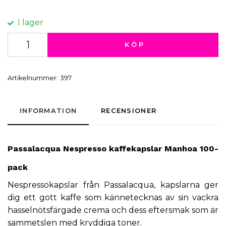
I lager
KÖP
Artikelnummer:
397
INFORMATION
RECENSIONER
Passalacqua
Nespresso
kaffekapslar
Manhoa 100-
pack
N
espressokapslar
från Passalacqua, kapslarna ger
dig ett gott kaffe som kännetecknas av sin vackra
hasselnötsfärgade crema och dess eftersmak som är
sammetslen med kryddiga toner.