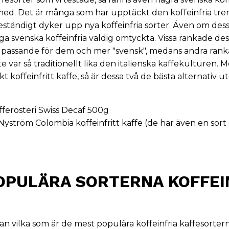
med. Det är många som har upptäckt den koffeinfria tren
ständigt dyker upp nya koffeinfria sorter. Även om dessa
a svenska koffeinfria väldig omtyckta. Vissa rankade de
passande för dem och mer "svensk", medans andra rank
nte var så traditionellt lika den italienska kaffekulturen. 
kt koffeinfritt kaffe, så är dessa två de bästa alternativ u
ferosteri Swiss Decaf 500g
yström Colombia koffeinfritt kaffe
(de har även en sort
OPULÄRA SORTERNA KOFFEI
ågan vilka som är de mest populära koffeinfria kaffesorte