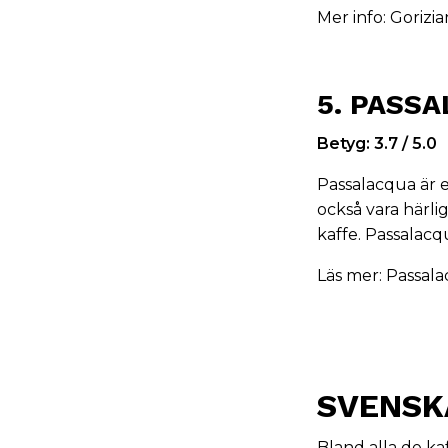
Mer info:
Gorizia
5. PASS
Betyg: 3.7 / 5.0
Passalacqua är e
också vara härli
kaffe. Passalacqu
Läs mer:
Passala
SVENSK
Bland alla de ka