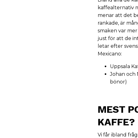
kaffealternativ 
menar att det be
rankade, är mång
smaken var mer 
just för att de i
letar efter svens
Mexicano:
Uppsala Kaf
Johan och N
bönor
)
MEST P
KAFFE?
Vi får ibland fr