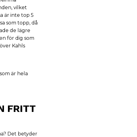
den, vilket
 är inte top 5
ssa som topp, då
ade de lägre
Men för dig som
töver Kahls
 som är
hela
N FRITT
rna? Det betyder