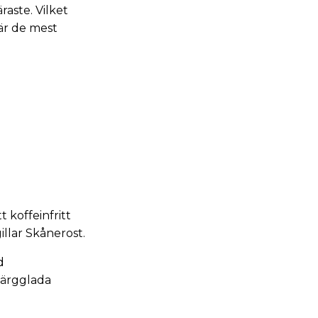
aste. Vilket
 är de mest
 koffeinfritt
illar
Skånerost
.
d
färgglada