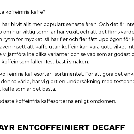
ta koffeinfria kaffe?
e
har blivit allt mer populärt senaste åren. Och det är inte
om hur viktig sömn är har vuxit, och att det finns värde 
 rytm för mycket, så har fler och fler fått upp ögon för 
 även insett att kaffe utan koffein kan vara gott, vilket inte
lle vi jämföra lite olika varianter och se vad som är godast 
koffein som faller flest bäst i smaken.
a koffeinfria kaffesorter i sortimentet. För att göra det enke
ll denna värld, har vi gjort en undersökning med testpanel
tt kaffe som är det bästa.
daste koffeinfria kaffesorterna enligt omdömen.
MAYR ENTCOFFEINIERT DECAFF