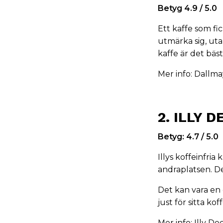
Betyg 4.9 / 5.0
Ett kaffe som fi
utmärka sig, utan
kaffe är det bäs
Mer info:
Dallma
2. ILLY 
Betyg: 4.7 / 5.0
Illys koffeinfri
andraplatsen. D
Det kan vara en ö
just för sitta kof
Mer info:
Illy De