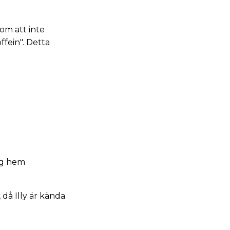
om att inte
ffein". Detta
tog hem
 då Illy är kända