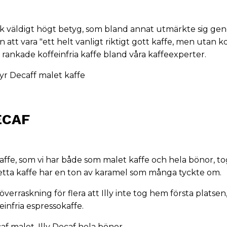
ck väldigt högt betyg, som bland annat utmärkte sig gen
 att vara "ett helt vanligt riktigt gott kaffe, men utan ko
t rankade koffeinfria kaffe bland våra kaffeexperter.
yr Decaff malet kaffe
DECAF
a kaffe, som vi har både som malet kaffe och hela bönor, 
etta kaffe har en ton av karamel som många tyckte om.
verraskning för flera att Illy inte tog hem första platsen,
feinfria espressokaffe.
caf malet
,
Illy Decaf hela bönor