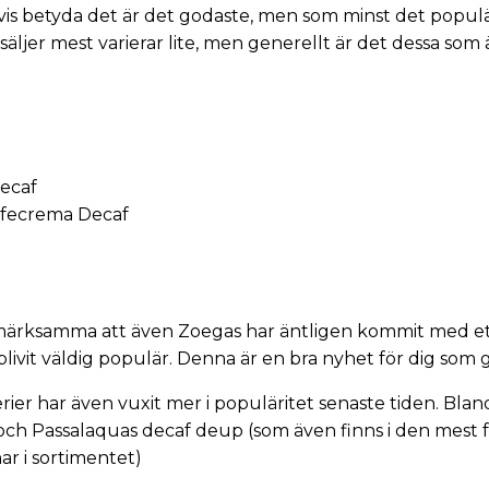
is betyda det är det godaste, men som minst det populär
säljer mest varierar lite, men generellt är det dessa som
Decaf
ffecrema Decaf
pmärksamma att även Zoegas har äntligen kommit med ett
 blivit väldig populär. Denna är en bra nyhet för dig som g
rier har även vuxit mer i populäritet senaste tiden. Blan
och
Passalaquas decaf deup
(som även finns i den mest
ar i sortimentet
)