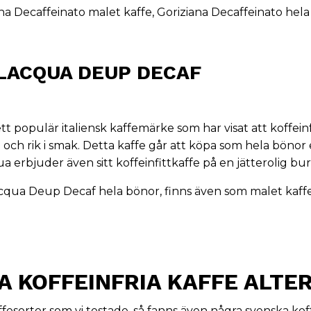
na Decaffeinato malet kaffe
,
Goriziana Decaffeinato hel
ALACQUA DEUP DECAF
tt populär italiensk kaffemärke som har visat att koffeinf
g och rik i smak. Detta kaffe går att köpa som hela bönor
a erbjuder även sitt koffeinfittkaffe på en jätterolig bur
cqua Deup Decaf hela bönor
, finns även som
malet kaff
A KOFFEINFRIA KAFFE ALTE
ffesorter som vi testade, så fanns även några svenska koff