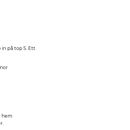
in på top 5. Ett
önor
og hem
r.