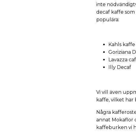
inte nödvändigtv
decaf kaffe som 
populära:
Kahls kaffe
Goriziana 
Lavazza ca
Illy Decaf
Vi vill även up
kaffe, vilket har
Några kafferoste
annat
Mokaflor
kaffeburken vi h