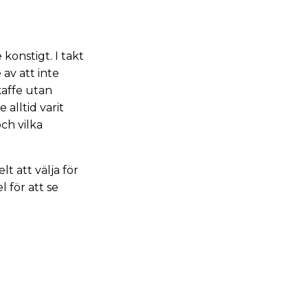
 konstigt. I takt
av att inte
kaffe utan
 alltid varit
och vilka
lt att välja för
 för att se