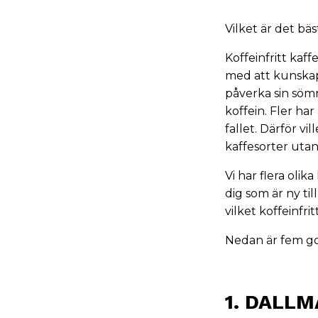
Vilket är det bäs
Koffeinfritt kaff
med att kunskap 
påverka sin sömn
koffein. Fler har
fallet. Därför vi
kaffesorter utan 
Vi har flera olik
dig som är ny ti
vilket koffeinfri
Nedan är fem go
1. DALL