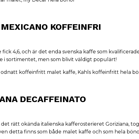
 MEXICANO KOFFEINFRI
fick 4,6, och är det enda svenska kaffe som kvalificerade 
fe i sortimentet, men som blivit väldigt populärt!
odnatt koffeinfritt malet kaffe
,
Kahls koffeinfritt hela b
IANA DECAFFEINATO
n det rätt okända italienska kafferosterieret Goriziana, t
Även detta finns som både malet kaffe och som hela böno