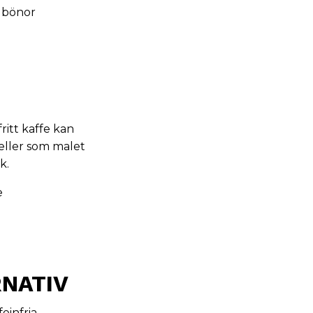
a bönor
ritt kaffe kan
 eller som malet
k.
e
RNATIV
einfria