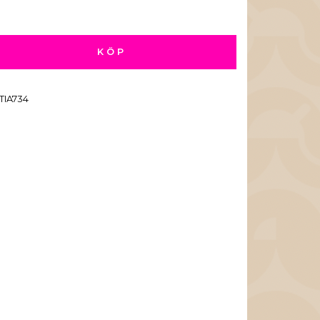
KÖP
TIA734