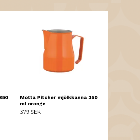
Motta mjölk
99 SEK
350
Motta Pitcher mjölkkanna 350
ml orange
379 SEK