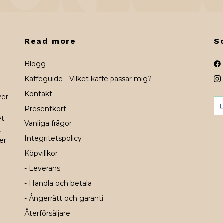
Read more
S
Blogg
Kaffeguide - Vilket kaffe passar mig?
Kontakt
ver
Presentkort
t.
Vanliga frågor
t
Integritetspolicy
er.
Köpvillkor
i
- Leverans
- Handla och betala
- Ångerrätt och garanti
Återförsäljare