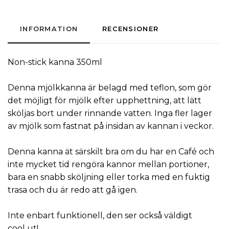
INFORMATION
RECENSIONER
Non-stick
kanna 350ml
Denna
mjölkkanna
är
belagd med
teflon
,
som
gör
det möjligt för
mjölk efter
upphettning
,
att lätt
sköljas
bort
under
rinnande vatten
.
Inga
fler lager
av
mjölk
som fastnat på
insidan av
kannan
i veckor.
Denna kanna ät särskilt
bra om du har
en
Café
och
inte
mycket
tid
rengöra
kannor
mellan
portioner
,
bara en snabb
sköljning
eller torka
med en fuktig
trasa och
du är redo att
gå igen
.
Inte
enbart
funktionell
,
den ser
också väldigt
cool
ut!