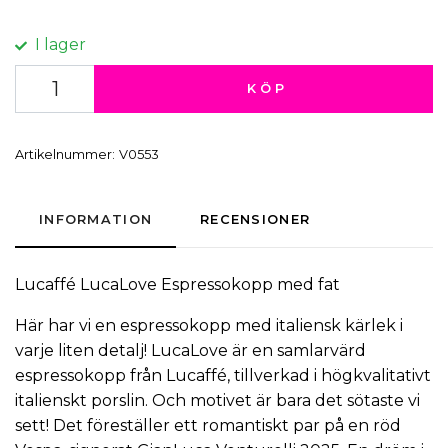
I lager
KÖP
Artikelnummer:
V0553
INFORMATION
RECENSIONER
Lucaffé
LucaLove
Espressokopp med fat
Här har vi en espressokopp med italiensk kärlek i
varje liten detalj! LucaLove är en samlarvärd
espressokopp
från
Lucaffé
, tillverkad i högkvalitativt
italienskt
porslin
. Och motivet är bara det sötaste vi
sett! Det föreställer ett romantiskt par på en röd