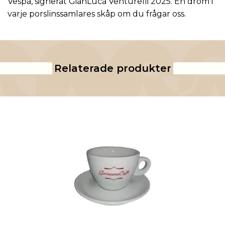
Vespa, signerat GianLuca Venturelli 2025. En dröm i
varje porslinssamlares skåp om du frågar oss.
Relaterade produkter