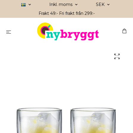
Inkl. moms
SEK
Frakt 49:- Fri frakt från 299:-