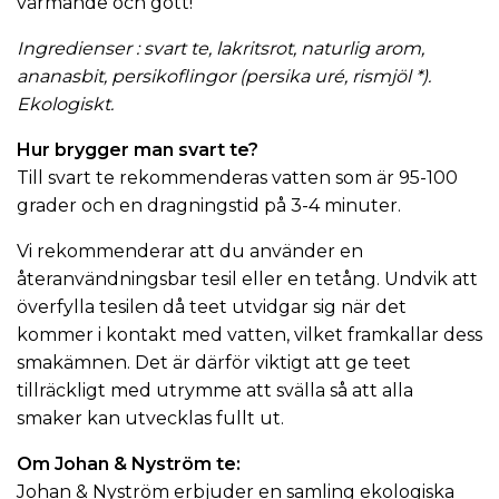
värmande och gott!
Ingredienser :
svart te
, lakritsrot, naturlig arom,
ananasbit, persikoflingor (persika uré, rismjöl *).
Ekologiskt.
Hur brygger man svart te?
Till svart te rekommenderas vatten som är 95-100
grader och en dragningstid på 3-4 minuter.
Vi rekommenderar att du använder en
återanvändningsbar tesil
eller en
tetång
. Undvik att
överfylla tesilen då teet utvidgar sig när det
kommer i kontakt med vatten, vilket framkallar dess
smakämnen. Det är därför viktigt att ge teet
tillräckligt med utrymme att svälla så att alla
smaker kan utvecklas fullt ut.
Om
Johan & Nyström
te:
Johan & Nyström erbjuder en samling ekologiska