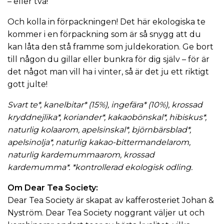
– eller två!
Och kolla in förpackningen! Det här
ekologiska te
kommer i en förpackning som är så snygg att du
kan låta den stå framme som juldekoration. Ge bort
till någon du gillar eller bunkra för dig själv – för är
det något man vill ha i vinter, så är det ju ett riktigt
gott julte!
Svart te*, kanelbitar* (15%), ingefära* (10%), krossad
kryddnejlika*, koriander*, kakaobönskal*, hibiskus*,
naturlig kolaarom, apelsinskal*, björnbärsblad*,
apelsinolja*, naturlig kakao-bittermandelarom,
naturlig kardemummaarom, krossad
kardemumma*. *kontrollerad ekologisk odling.
Om Dear Tea Society:
Dear Tea Society är skapat av kafferosteriet
Johan &
Nyström
. Dear Tea Society noggrant väljer ut och