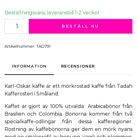
Beställningsvara, leveranstid 1-2 veckor
BESTÄLL NU
Artikelnummer:
TAD791
INFORMATION
RECENSIONER
Karl-Oskar kaffe är ett
mörkrostad
kaffe
från
Tadah
Kafferosteri
i Småland.
Kaffet är gjort av 100% utvalda Arabicabönor från
Brasilien och Colombia. Bönorna kommer från två
specialkaffe-odlingar från dessa kafferegioner.
Rostning av kaffebönorna ger dem en mörk nyans
med en smakprofil av honung, vanilj och plommon.