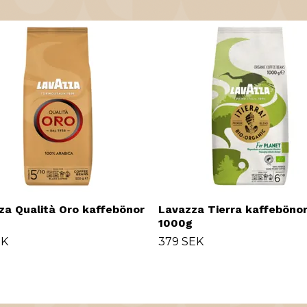
za Qualità Oro kaffebönor
Lavazza Tierra kaffeböno
1000g
EK
379 SEK