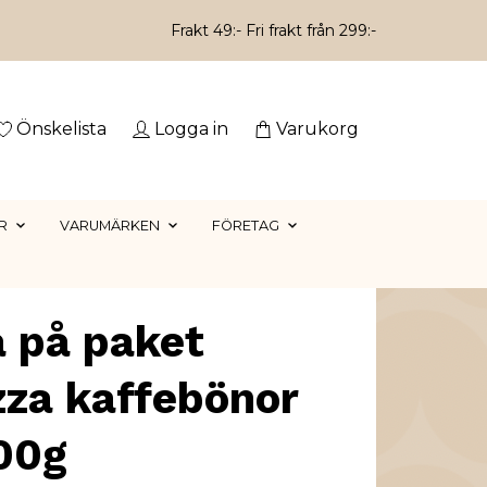
Frakt 49:- Fri frakt från 299:-
Önskelista
Logga in
Varukorg
R
VARUMÄRKEN
FÖRETAG
 på paket
zza kaffebönor
00g