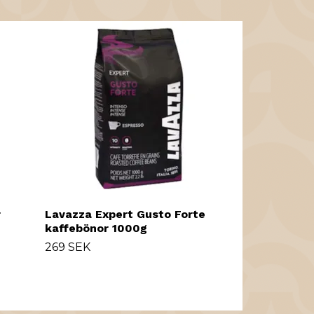
Lavazza Cre
Classico ne
59 SEK
r
Lavazza Expert Gusto Forte
kaffebönor 1000g
269 SEK