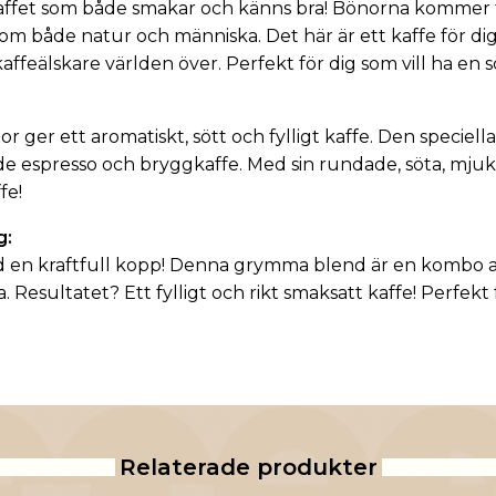
akaffet som både smakar och känns bra! Bönorna kommer 
m både natur och människa. Det här är ett kaffe för dig 
ffeälskare världen över. Perfekt för dig som vill ha en 
er ett aromatiskt, sött och fylligt kaffe. Den speciella
både espresso och bryggkaffe. Med sin rundade, söta, mju
fe!
g:
 med en kraftfull kopp! Denna grymma blend är en kombo
 Resultatet? Ett fylligt och rikt smaksatt kaffe! Perfe
Relaterade produkter