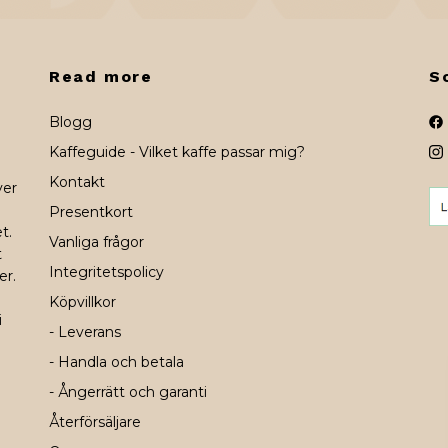
Read more
S
Blogg
Kaffeguide - Vilket kaffe passar mig?
Kontakt
ver
Presentkort
t.
Vanliga frågor
t
Integritetspolicy
er.
Köpvillkor
i
- Leverans
- Handla och betala
- Ångerrätt och garanti
Återförsäljare