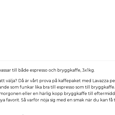
assar till både
espresso
och
bryggkaffe
, 3x1kg.
t välja? Då är vårt prova på kaffepaket med Lavazza perfe
e som funkar lika bra till espresso som till bryggkaffe
å morgonen eller en härlig kopp bryggkaffe till eftermid
ya favorit. Så varför nöja sig med en smak när du kan få 