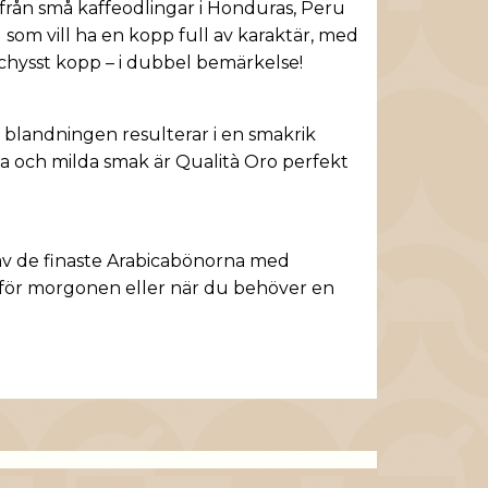
från små kaffeodlingar i Honduras, Peru
som vill ha en kopp full av karaktär, med
schysst kopp – i dubbel bemärkelse!
 blandningen resulterar i en smakrik
ka och milda smak är Qualità Oro perfekt
 av de finaste Arabicabönorna med
kt för morgonen eller när du behöver en