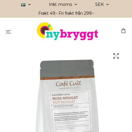
Inkl. moms
SEK
Frakt 49:- Fri frakt från 299:-