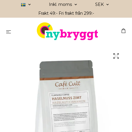
Inkl. moms
SEK
Frakt 49:- Fri frakt från 299:-