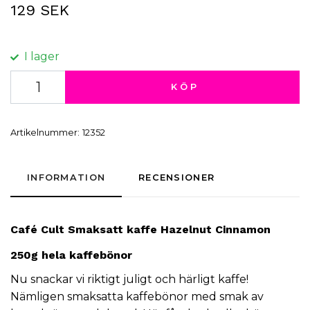
129 SEK
I lager
KÖP
Artikelnummer:
12352
INFORMATION
RECENSIONER
Café Cult
Smaksatt kaffe
Hazelnut Cinnamon
250g
hela
kaffebönor
Nu snackar vi riktigt juligt och härligt kaffe!
Nämligen smaksatta
kaffebönor
med smak av