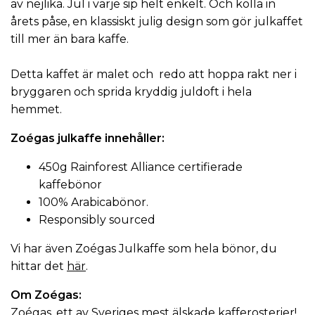
av nejlika. Jul i varje sip helt enkelt. Och kolla in
årets påse, en klassiskt julig design som gör julkaffet
till mer än bara kaffe.
Detta kaffet är malet och redo att hoppa rakt ner i
bryggaren och sprida kryddig juldoft i hela
hemmet.
Zoégas
julkaffe
innehåller:
450g Rainforest Alliance certifierade
kaffebönor
100% Arabicabönor.
Responsibly sourced
Vi har även Zoégas Julkaffe som hela bönor, du
hittar det
här
.
Om
Zoégas
:
Zoégas, ett av Sveriges mest älskade kafferosterier!