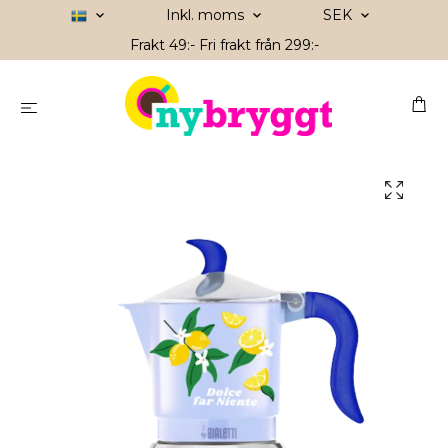
Inkl. moms
SEK
Frakt 49:- Fri frakt från 299:-