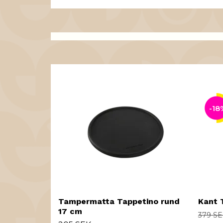
-18
Tampermatta Tappetino rund
Kant 
17 cm
379 S