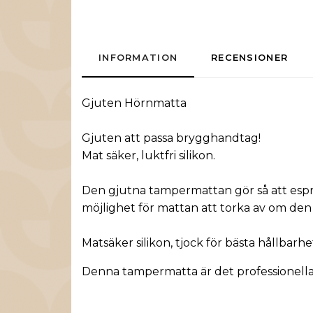
INFORMATION
RECENSIONER
Gjuten
Hörn
m
atta
Gjuten
att passa
brygg
handtag!
Mat
säker
,
luktfri
silikon.
Den
gjutna
tampermattan
gör
så att
esp
möjlighet
för mattan att
torka
av om den
Mat
säker
silikon
,
tjock
för bästa hållbarhe
Denna tampermatta
är
det professionella