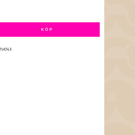
KÖP
TIA743