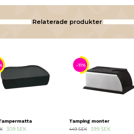
Relaterade produkter
%
-11%
Tampermatta
Tamping monter
309 SEK
399 SEK
EK
449 SEK