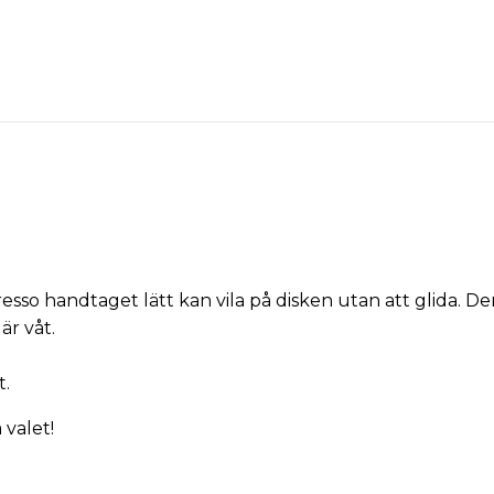
resso
handtaget
lätt
kan
vila
på disken
utan att glida
.
Den
 är
våt.
t
.
 valet
!