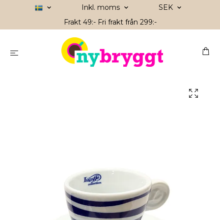
Inkl. moms
SEK
Frakt 49:- Fri frakt från 299:-