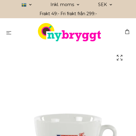
Inkl. moms
SEK
Frakt 49:- Fri frakt från 299:-