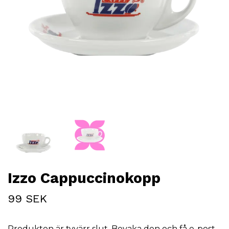
Izzo Cappuccinokopp
99 SEK
Produkten är tyvärr slut. Bevaka den och få e-post