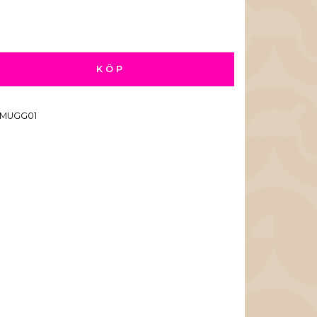
KÖP
MUGG01