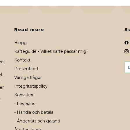
Read more
S
Blogg
Kaffeguide - Vilket kaffe passar mig?
Kontakt
ver
Presentkort
t.
Vanliga frågor
t
Integritetspolicy
er.
Köpvillkor
i
- Leverans
- Handla och betala
- Ångerrätt och garanti
Återförsäljare