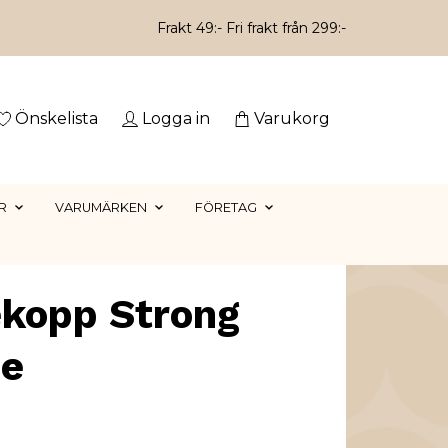
Frakt 49:- Fri frakt från 299:-
Önskelista
Logga in
Varukorg
R
VARUMÄRKEN
FÖRETAG
ekopp Strong
ee