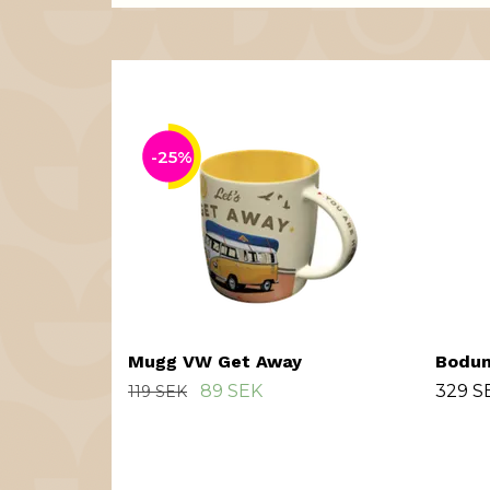
-25%
Mugg VW Get Away
Bodum
89 SEK
329 S
119 SEK