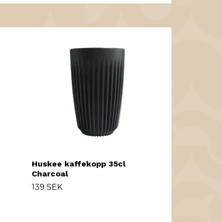
Lemmel Björ
Bägare
599
749 SEK
-20%
Huskee kaffekopp 35cl
Charcoal
139 SEK