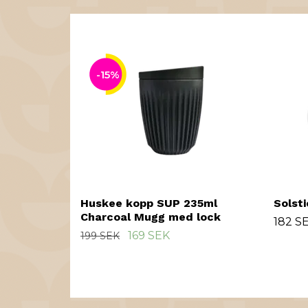
-15%
Huskee kopp SUP 235ml
Solst
Charcoal Mugg med lock
182 S
169 SEK
199 SEK