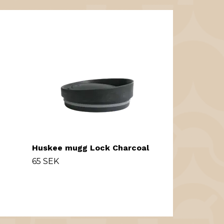
Kaffemugg G
99 
164 SEK
-40%
Huskee mugg Lock Charcoal
65 SEK