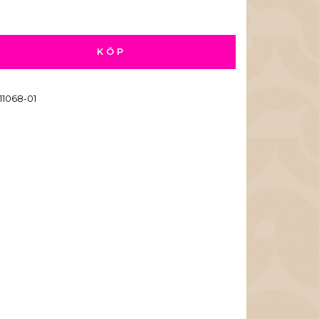
KÖP
11068-01