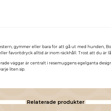
mestern, gymmer eller bara för att gå ut med hunden, B
e eller favoritdryck alltid är inom räckhåll. Trost att du ä
erade väggar är centralt i resemuggens egelganta design
arje liten sip.
Relaterade produkter