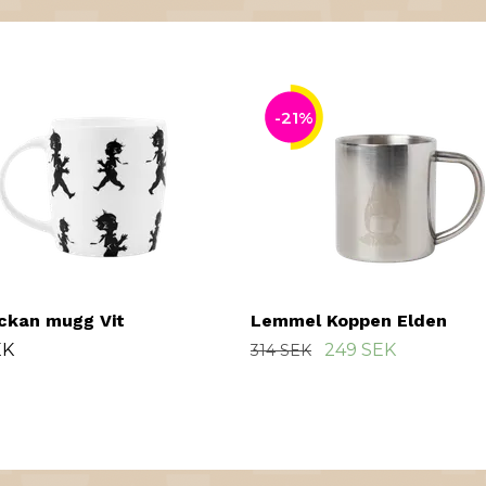
-21%
ickan mugg Vit
Lemmel Koppen Elden
EK
249 SEK
314 SEK