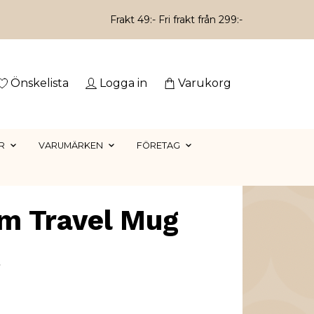
Frakt 49:- Fri frakt från 299:-
Önskelista
Logga in
Varukorg
R
VARUMÄRKEN
FÖRETAG
m Travel Mug
t