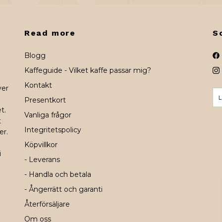
Read more
S
Blogg
Kaffeguide - Vilket kaffe passar mig?
Kontakt
ver
Presentkort
t.
Vanliga frågor
t
Integritetspolicy
er.
Köpvillkor
i
- Leverans
- Handla och betala
- Ångerrätt och garanti
Återförsäljare
Om oss