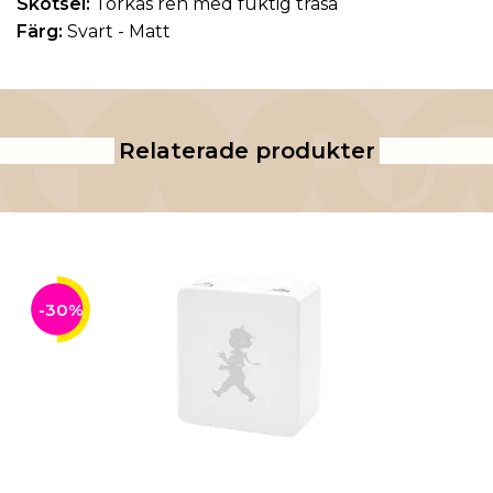
Skötsel:
Torkas ren med fuktig trasa
Färg:
Svart
- Matt
Relaterade produkter
-30%