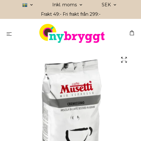
Inkl. moms
SEK
Frakt 49:- Fri frakt från 299:-