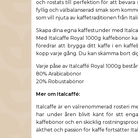
och rostats till perfektion för att bevar
fyllig och välbalanserad smak som kommer a
som vill njuta av kaffetraditionen från Ital
Skapa dina egna kaffestunder med Italca
Med Italcaffe Royal 1000g kaffebönor ka
föredrar att brygga ditt kaffe i en kaf
kopp varje gång. Du kan skämma bort dig 
Varje påse av
Italcaffé
Royal 1000g består
80% Arabicabönor
20% Robustabönor
Mer om Italcaffé:
Italcaffe är en välrenommerad rosteri med
har under åren blivit känt för sitt en
kaffebönor och en skicklig rostningsproce
äkthet och passion för kaffe fortsätter It