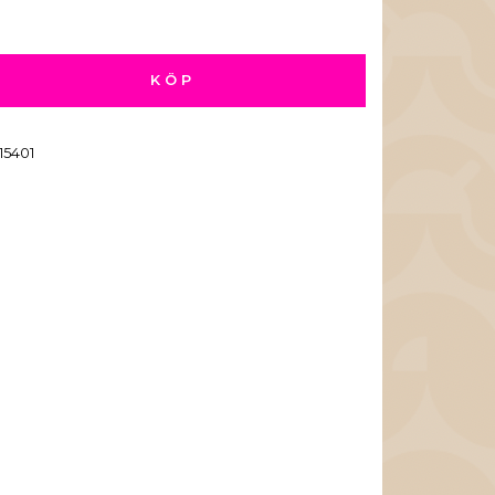
KÖP
15401