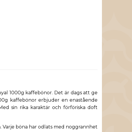
oyal 1000g kaffebönor. Det är dags att ge
 1000g kaffebönor erbjuder en enastående
ed sin rika karaktär och förföriska doft
na. Varje böna har odlats med noggrannhet