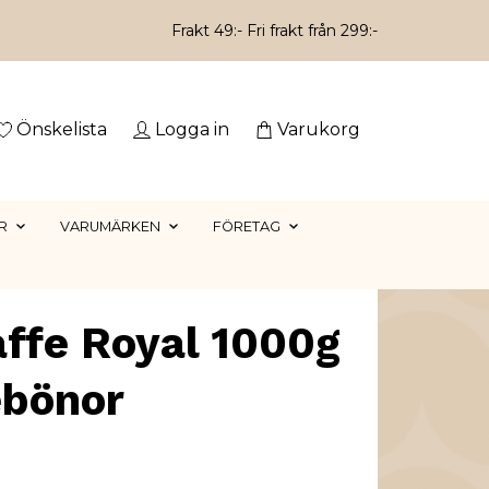
Frakt 49:- Fri frakt från 299:-
Önskelista
Logga in
Varukorg
R
VARUMÄRKEN
FÖRETAG
affe Royal 1000g
ebönor