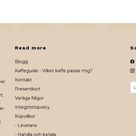
Read more
S
Blogg
Kaffeguide - Vilket kaffe passar mig?
Kontakt
ver
Presentkort
t.
Vanliga frågor
t
Integritetspolicy
er.
Köpvillkor
i
- Leverans
- Handla och betala