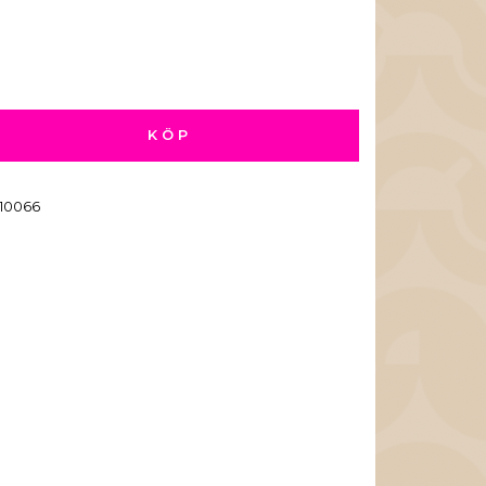
KÖP
10066