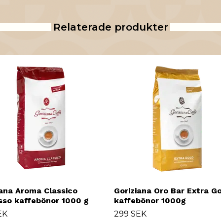
Relaterade produkter
iana Aroma Classico
Goriziana Oro Bar Extra G
sso kaffebönor 1000 g
kaffebönor 1000g
EK
299 SEK