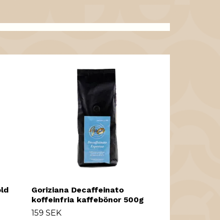
Goriziana De
koffeinfritt
109 SEK
old
Goriziana Decaffeinato
koffeinfria kaffebönor 500g
159 SEK