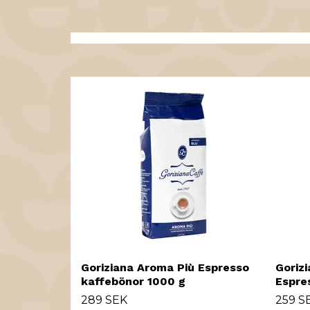
Goriziana Aroma Più Espresso
Goriz
kaffebönor 1000 g
Espre
289 SEK
259 S