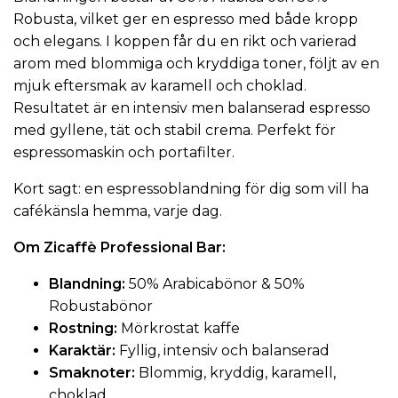
Robusta, vilket ger en espresso med både kropp
och elegans. I koppen får du en rikt och varierad
arom med blommiga och kryddiga toner, följt av en
mjuk eftersmak av karamell och choklad.
Resultatet är en intensiv men balanserad espresso
med gyllene, tät och stabil crema. Perfekt för
espressomaskin och portafilter.
Kort sagt: en espressoblandning för dig som vill ha
cafékänsla hemma, varje dag.
Om
Zicaffè
Professional Bar:
Blandning:
50% Arabicabönor & 50%
Robustabönor
Rostning:
Mörkrostat kaffe
Karaktär:
Fyllig, intensiv och balanserad
Smaknoter:
Blommig, kryddig, karamell,
choklad