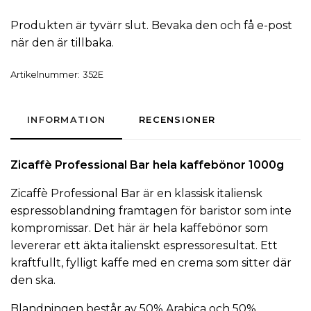
Produkten är tyvärr slut. Bevaka den och få e-post
när den är tillbaka.
Artikelnummer:
352E
INFORMATION
RECENSIONER
Zicaffè
Professional Bar
hela kaffebönor
1000g
Zicaffè Professional Bar är en klassisk italiensk
espressoblandning framtagen för baristor som inte
kompromissar. Det här är hela kaffebönor som
levererar ett äkta italienskt espressoresultat. Ett
kraftfullt, fylligt
kaffe
med en crema som sitter där
den ska.
Blandningen består av 50% Arabica och 50%