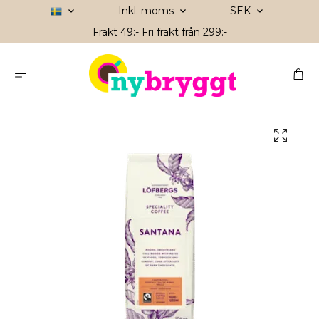
Inkl. moms
SEK
Frakt 49:- Fri frakt från 299:-